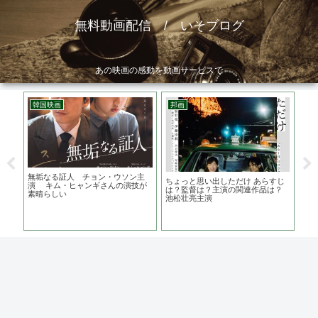
無料動画配信 / いそブログ
あの映画の感動を動画サービスで
韓国映画
邦画
ア
無垢なる証人 チョン・ウソン主
ボ
ちょっと思い出しただけ あらすじ
演 キム・ヒャンギさんの演技が
お
は？監督は？主演の関連作品は？
素晴らしい
な
池松壮亮主演
の親
線を