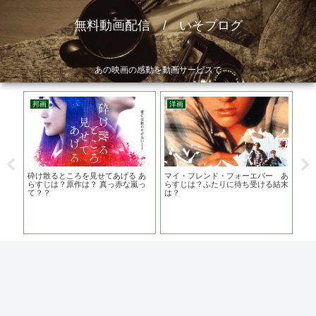
無料動画配信 / いそブログ
あの映画の感動を動画サービスで
邦画
洋画
韓
 ジ
砕け散るところを見せてあげる あ
マイ・フレンド・フォーエバー あ
無
観に
らすじは？原作は？ 真っ赤な嵐っ
らすじは？ふたりに待ち受ける結末
演
て？？
は？
素