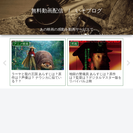
無料動画配信 / いそブログ
あの映画の感動を動画サービスで
アニメ映画
邦画
洋
ラーヤと龍の王国 あらすじは？原
地獄の警備員 あらすじは？原作
すじ
ダー
作は？声優は？ ナウシカに似てい
は？監督は？デジタルマスター版を
？
は？
る？？
リバイバル上映
フ