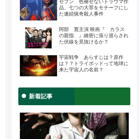
セブン 色褪せないトラウマ作
品、七つの大罪をモチーフにし
た連続猟奇殺人事件
阿部 寛主演 映画『 カラス
の親指 』緻密に張り巡らされ
た伏線を見抜けるか？
宇宙戦争 あらすじは？原作
は？？トライポッドって地球に
来た宇宙人の名前？
新着記事