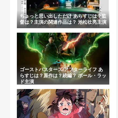
ちょっと思い出しただけ あらすじは？監
督は？主演の関連作品は？ 池松壮亮主演
ゴーストバスターズ/アフターライフ あ
らすじは？原作は？続編？ ポール・ラッ
ド主演