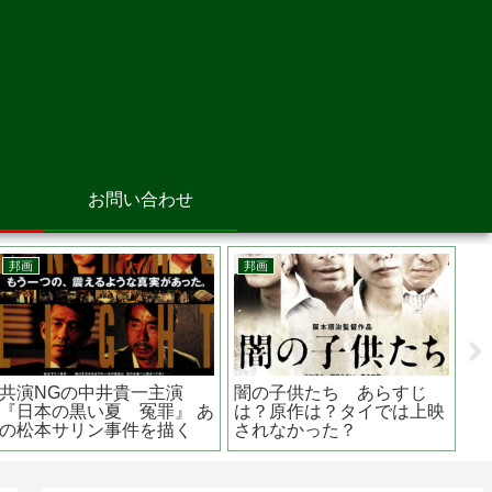
お問い合わせ
アニメ映画
邦画
洋
シドニアの騎士 あいつむ
危険なビーナスの妻夫木聡
Ｇ
ぐほし あらすじは？原作
が出演 映画 『 渇
ネ
は？テレビシリーズの内容
き 』 クセのある刑事役
キ
は？
を熱演
は