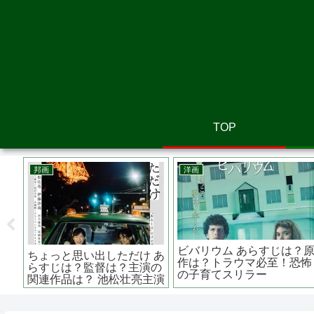
TOP
洋画
アニメ映画
じ
JOKER ジョーカー
AKIRAアキラ 大友 克洋
上映
JOKERに感情移入してし
監督 いまだに色あせない
まう哀しいほどの狂気
AKIRAの凄さ