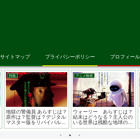
サイトマップ
プライバシーポリシー
プロフィール
邦画
アニメ映画
告白 あらすじは？原作
モンスター・ハウス あら
は？第34回日本アカデミー
すじは？結末はどうな
賞では4冠を達成
る？？