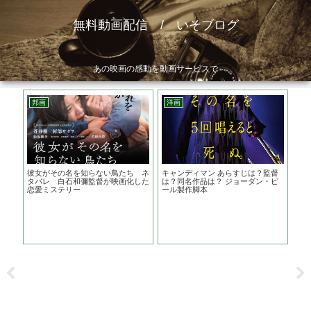
無料動画配信 / いそブログ
あの映画の感動を動画サービスで
邦画
洋画
ア
 あ
彼女がその名を知らない鳥たち ネ
キャンディマン あらすじは？監督
ラー
結末
タバレ 白石和彌監督が映画化した
は？同名作品は？ ジョーダン・ピ
作は
恋愛ミステリー
ール製作脚本
る