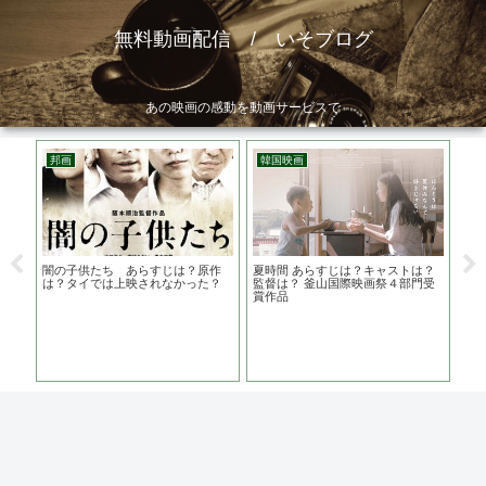
無料動画配信 / いそブログ
あの映画の感動を動画サービスで
邦画
韓国映画
洋
ト
闇の子供たち あらすじは？原作
夏時間 あらすじは？キャストは？
宇
漣さ
は？タイでは上映されなかった？
監督は？ 釜山国際映画祭４部門受
ト
賞作品
の