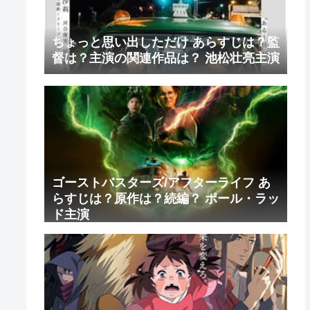
ちょっと思い出しただけ あらすじは？監
督は？主演の関連作品は？ 池松壮亮主演
ゴーストバスターズ/アフターライフ あ
らすじは？原作は？続編？ ポール・ラッ
ド主演