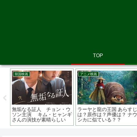
TOP
洋画
邦画
と
Ｇ．Ｉ．ジョー 漆黒のス
罪の余白 あらすじは？キ
す
ネークアイズ あらすじは？
ャストは？吉本美憂さんは
高橋
キャストは？ 日本のロケ地
どんな役柄？？
は？