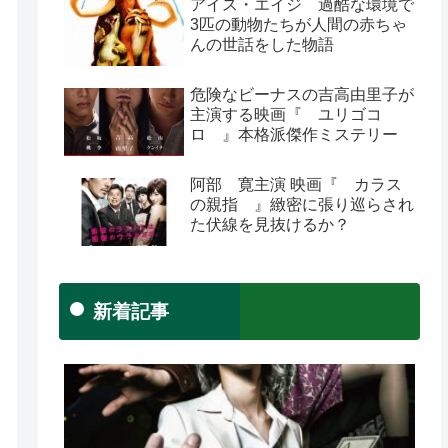
アイス・エイジ 過酷な環境で
3匹の動物たちが人間の赤ちゃ
んの世話をした物語
危険なビーナスの吉高由里子が
主演する映画『 ユリゴコ
ロ 』本格派傑作ミステリー
阿部 寛主演 映画『 カラス
の親指 』緻密に張り巡らされ
た伏線を見抜けるか？
新着記事