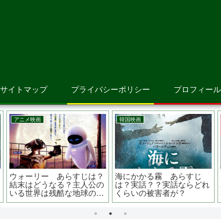
サイトマップ
プライバシーポリシー
プロフィール
アニメ映画
邦画
モンスター・ハウス あら
地獄の警備員 あらすじは？
すじは？結末はどうな
原作は？監督は？デジタル
る？？
マスター版をリバイバル上
映