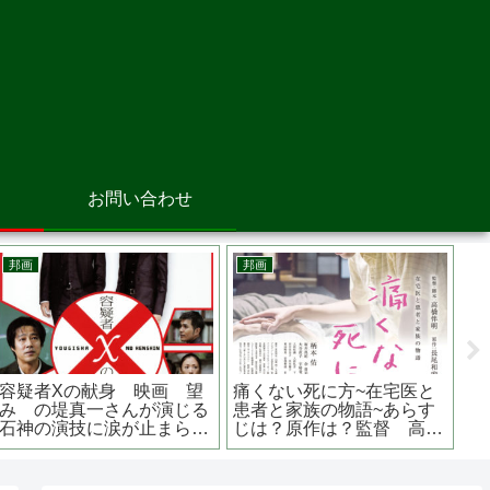
お問い合わせ
邦画
洋画
邦
砕け散るところを見せてあ
ゴーストバスターズ/アフタ
さ
げる あらすじは？原作は？
ーライフ あらすじは？原作
は
真っ赤な嵐って？？
は？続編？ ポール・ラッド
二
主演