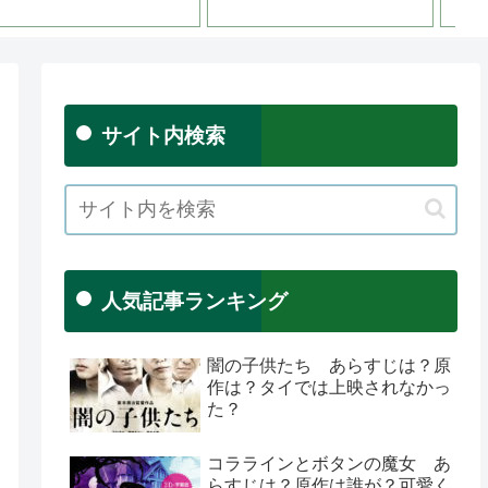
ン
サイト内検索
人気記事ランキング
闇の子供たち あらすじは？原
作は？タイでは上映されなかっ
た？
コララインとボタンの魔女 あ
らすじは？原作は誰が？可愛く