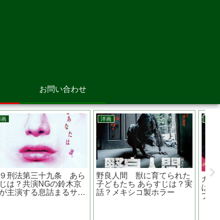
お問い合わせ
韓国映画
洋画
韓
海にかかる霧 あらすじ
JOKER ジョーカー
は？実話？？実話ならどれ
JOKERに感情移入してし
くらいの被害者が？
まう哀しいほどの狂気
韓
『