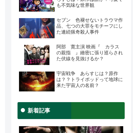
も不気味な世界観
セブン 色褪せないトラウマ作
品、七つの大罪をモチーフにし
た連続猟奇殺人事件
阿部 寛主演 映画『 カラス
の親指 』緻密に張り巡らされ
た伏線を見抜けるか？
宇宙戦争 あらすじは？原作
は？？トライポッドって地球に
来た宇宙人の名前？
新着記事