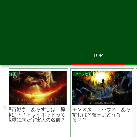
TOP
邦画
邦画
ーエ
３９刑法第三十九条 あら
たり
すじは？共演NGの鈴木京
香が主演する息詰まるサス
ペンス
映画『 黄泉がえり 』竹
内結子さんが熊本地震被害
に寄付をしたきっかけ作品