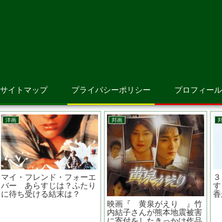
サイトマップ
プライバシーポリシー
プロフィール
洋画
洋画
野良人間 獣に育てられた
ガンズ・アキンボ あらすじ
子どもたち あらすじは？実
は？原作は？ラドクリフが
話？メキシコ製ホラー
プログラマーでデスゲー
ム？