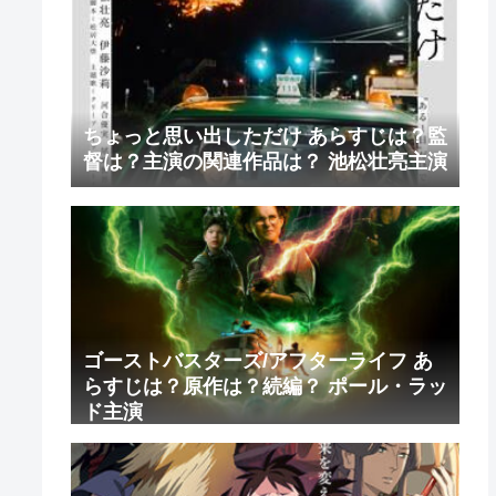
ちょっと思い出しただけ あらすじは？監
督は？主演の関連作品は？ 池松壮亮主演
ゴーストバスターズ/アフターライフ あ
らすじは？原作は？続編？ ポール・ラッ
ド主演