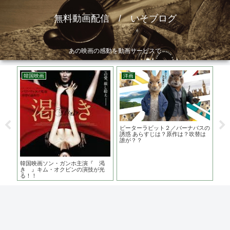
無料動画配信 / いそブログ
あの映画の感動を動画サービスで
韓国映画
洋画
邦
主演
ピーターラビット２／バーナバスの
トキ
格派
誘惑 あらすじは？原作は？吹替は
は？
誰が？？
ち
韓国映画ソン・ガンホ主演『 渇
き 』キム・オクビンの演技が光
る！！