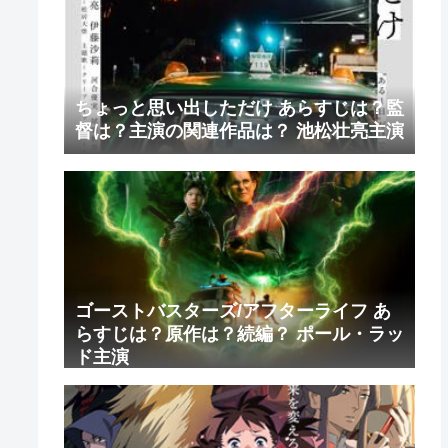
ちょっと思い出しただけ あらすじは？監
督は？主演の関連作品は？ 池松壮亮主演
ゴーストバスターズ/アフターライフ あ
らすじは？原作は？続編？ ポール・ラッ
ド主演