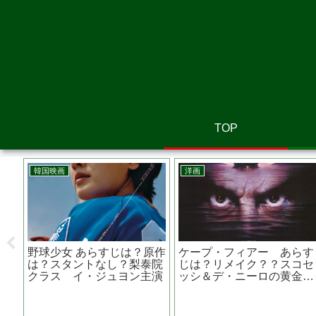
TOP
洋画
洋画
？原作
ケープ・フィアー あらす
フォーリング ５０年間
梨泰院
じは？リメイク？？スコセ
想い出 あらすじは？脚
ン主演
ッシ＆デ・ニーロの黄金コ
は？監督は？ ランス・
ンビ
リクセン出演