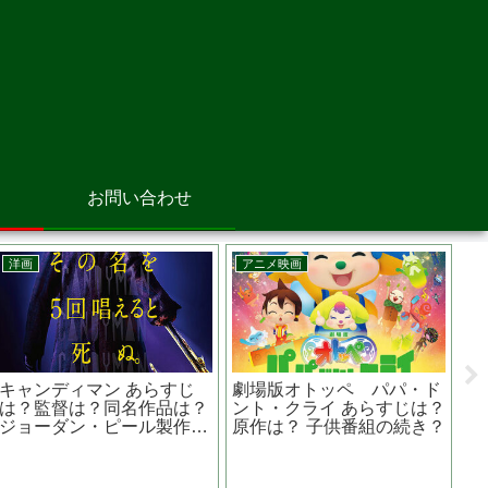
お問い合わせ
アニメ映画
洋画
劇場版オトッペ パパ・ド
宇宙戦争 あらすじは？原
ント・クライ あらすじは？
作は？？トライポッドって
原作は？ 子供番組の続き？
地球に来た宇宙人の名前？