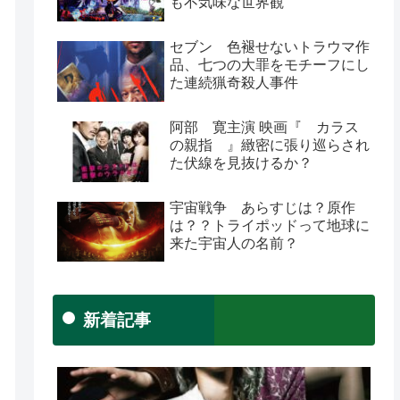
も不気味な世界観
セブン 色褪せないトラウマ作
品、七つの大罪をモチーフにし
た連続猟奇殺人事件
阿部 寛主演 映画『 カラス
の親指 』緻密に張り巡らされ
た伏線を見抜けるか？
宇宙戦争 あらすじは？原作
は？？トライポッドって地球に
来た宇宙人の名前？
新着記事