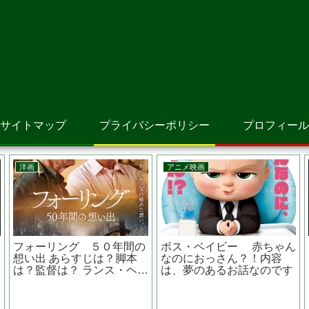
サイトマップ
プライバシーポリシー
プロフィール
アニメ映画
洋画
の
ボス・ベイビー 赤ちゃん
キャンディマン あらすじ
本
なのにおっさん？！内容
は？監督は？同名作品は？
ヘン
は、夢のあるお話なのです
ジョーダン・ピール製作脚
本