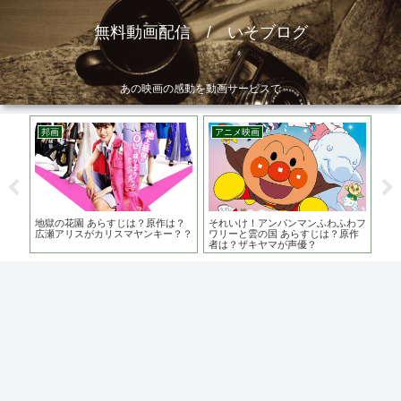
無料動画配信 / いそブログ
あの映画の感動を動画サービスで
邦画
アニメ映画
邦
ト
地獄の花園 あらすじは？原作は？
それいけ！アンパンマンふわふわフ
痛
？？
広瀬アリスがカリスマヤンキー？？
ワリーと雲の国 あらすじは？原作
族
者は？ザキヤマが声優？
督