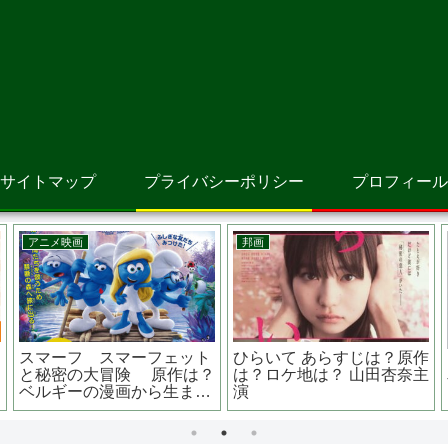
サイトマップ
プライバシーポリシー
プロフィール
邦画
邦画
物語 あらすじ
砕け散るところを見せてあ
空白 あらすじ
 韓国恋愛映画
げる あらすじは？原作は？
は？ロケ地は？
カン・ハヌル主
真っ赤な嵐って？？
松坂桃李主演