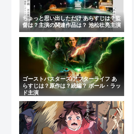
ちょっと思い出しただけ あらすじは？監
督は？主演の関連作品は？ 池松壮亮主演
ゴーストバスターズ/アフターライフ あ
らすじは？原作は？続編？ ポール・ラッ
ド主演