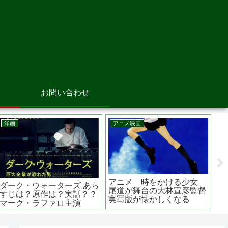
お問い合わせ
邦画
洋画
は？原作者
護られなかった者たちへ あ
ビバリウム あらす
 古田新太、
らすじは？原作は？ロケ地
作は？トラウマ必
は？ 中山七里のミステリー
の子育てスリラー