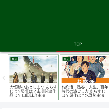
TOP
洋画
韓国映画
時をかける少女
クライモリ あらすじは？監
雨とあなたの
台の大林宣彦監督
督は？シリーズもの？ シャ
は？監督は？
懐かしくなる
ルロッテ・ベガ主演
代表作は？ 
演