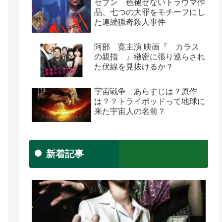
セブン 色褪せないトラウマ作
品、七つの大罪をモチーフにし
た連続猟奇殺人事件
阿部 寛主演 映画『 カラス
の親指 』緻密に張り巡らされ
た伏線を見抜けるか？
宇宙戦争 あらすじは？原作
は？？トライポッドって地球に
来た宇宙人の名前？
新着記事