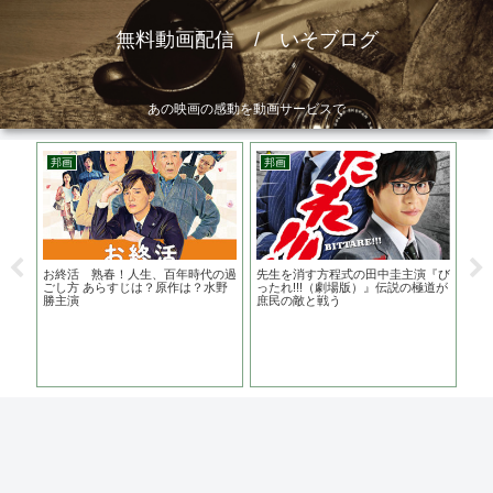
無料動画配信 / いそブログ
あの映画の感動を動画サービスで
邦画
邦画
邦
督 い
お終活 熟春！人生、百年時代の過
先生を消す方程式の田中圭主演『び
ごし方 あらすじは？原作は？水野
ったれ!!!（劇場版）』伝説の極道が
勝主演
庶民の敵と戦う
阿部
り
ト