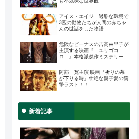
も不気味な世界観
アイス・エイジ 過酷な環境で
3匹の動物たちが人間の赤ちゃ
んの世話をした物語
危険なビーナスの吉高由里子が
主演する映画『 ユリゴコ
ロ 』本格派傑作ミステリー
阿部 寛主演 映画『祈りの幕
が下りる時』壮絶な親子愛の衝
撃ラスト！！
新着記事