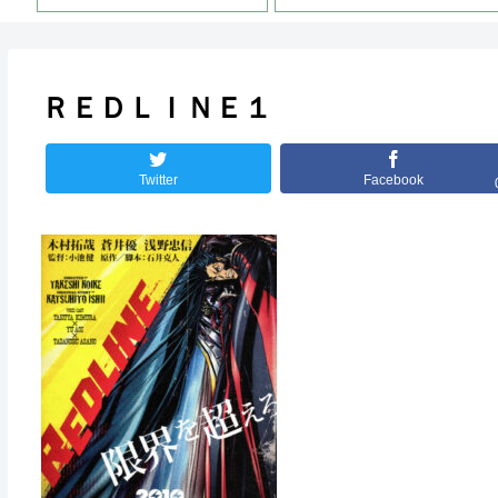
ＲＥＤＬＩＮＥ１
Twitter
Facebook