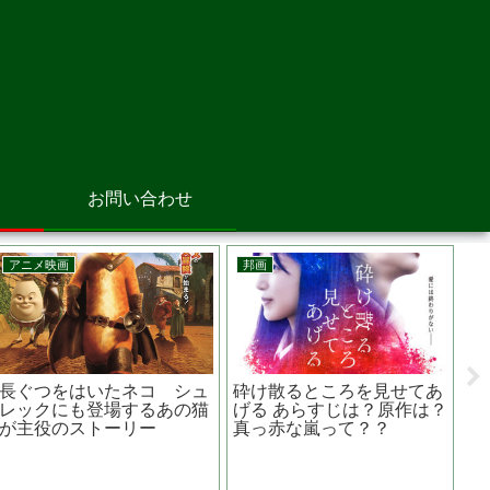
お問い合わせ
洋画
邦画
邦
シンクロニック あらすじ
さがす あらすじは？監督
決
は？原作は？主演は？ドラ
は？主演関連作品は？ 佐藤
監
ッグでタイムトラベル
二朗主演
窪