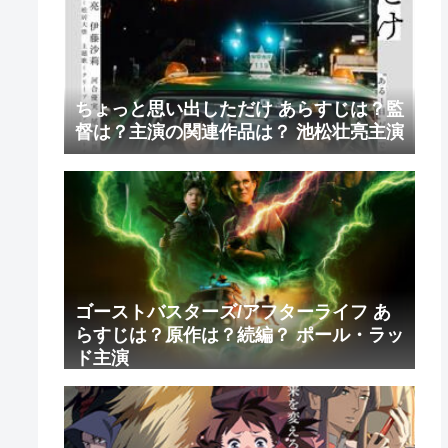
ちょっと思い出しただけ あらすじは？監
督は？主演の関連作品は？ 池松壮亮主演
ゴーストバスターズ/アフターライフ あ
らすじは？原作は？続編？ ポール・ラッ
ド主演