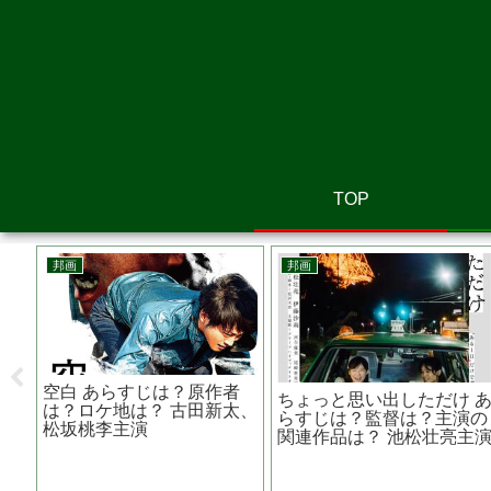
TOP
邦画
邦画
てあ
危険なビーナスの妻夫木聡
Ａｒｃ アーク あらすじ
は？
が出演 映画 『 渇
は？原作は？監督は？ 芳
き 』 クセのある刑事役
京子主演
を熱演