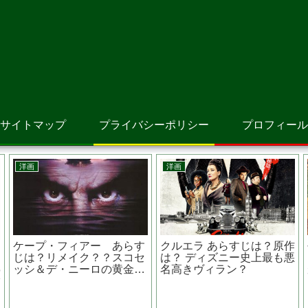
サイトマップ
プライバシーポリシー
プロフィール
洋画
邦画
メメント 監督は？あの有
根
名な？？ラストシーンから
巻き戻されるストーリー
映画『 黄泉がえり 』竹
内結子さんが熊本地震被害
に寄付をしたきっかけ作品