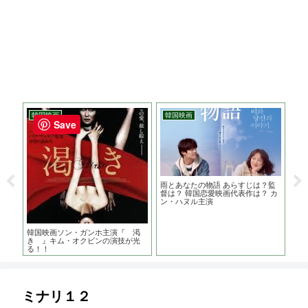
韓国映画
韓国映画
邦
Save
と家
雨とあなたの物語 あらすじは？監
闇
？監
督は？ 韓国恋愛映画代表作は？ カ
は
ン・ハヌル主演
韓国映画ソン・ガンホ主演『 渇
き 』キム・オクビンの演技が光
る！！
ミナリ１２