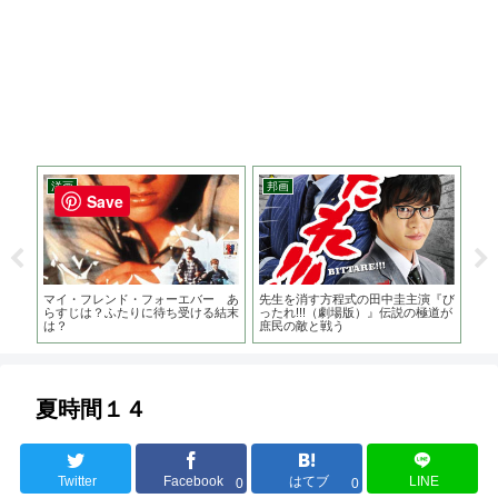
洋画
邦画
邦
Save
と家
マイ・フレンド・フォーエバー あ
先生を消す方程式の田中圭主演『び
ＦＵ
？監
らすじは？ふたりに待ち受ける結末
ったれ!!!（劇場版）』伝説の極道が
は？
は？
庶民の敵と戦う
主
夏時間１４
Twitter
Facebook
はてブ
LINE
0
0