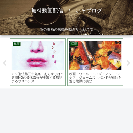
無料動画配信 / いそブログ
あの映画の感動を動画サービスで
邦画
洋画
邦
のに
３９刑法第三十九条 あらすじは？
映画 ワールド・イズ・ノット・イ
浜の
お話
共演NGの鈴木京香が主演する息詰
ナフ ジェームズ・ボンドが石油を
は
まるサスペンス
巡る陰謀に挑む
こ？