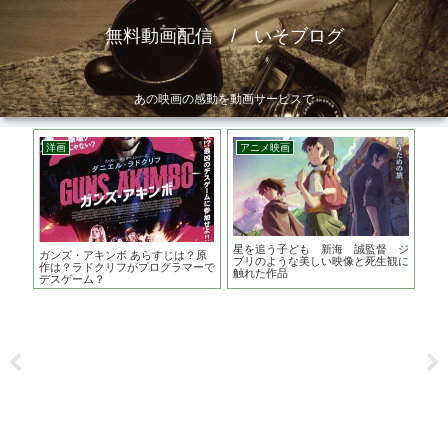
無料動画配信 / いそブログ
あの映画の感動を動画サービスで
洋画
アニメ映画
ア
？原
星を追う子ども 新海 誠監督 ジ
ウ
ガンズ・アキンボ あらすじは？原
てい
ブリのような美しい映像と死生観に
う
作は？ラドクリフがプログラマーで
触れた作品
地
デスゲーム？