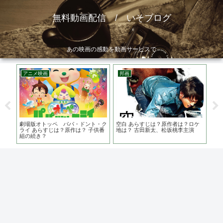
無料動画配信 / いそブログ
あの映画の感動を動画サービスで
アニメ映画
邦画
邦
本の
劇場版オトッペ パパ・ドント・ク
空白 あらすじは？原作者は？ロケ
地獄
ン事
ライ あらすじは？原作は？ 子供番
地は？ 古田新太、松坂桃李主演
は
組の続き？
リ