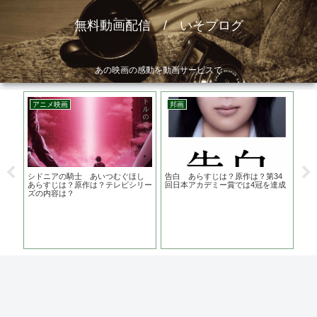
無料動画配信 / いそブログ
あの映画の感動を動画サービスで
アニメ映画
邦画
ア
シドニアの騎士 あいつむぐほし
告白 あらすじは？原作は？第34
ウ
あらすじは？原作は？テレビシリー
回日本アカデミー賞では4冠を達成
う
ズの内容は？
地
の親
線を