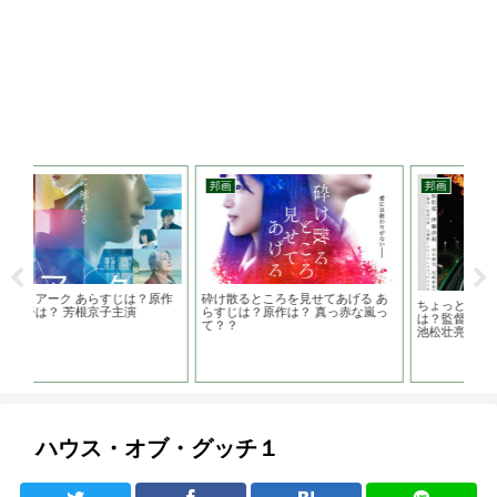
邦画
邦画
邦
原作
砕け散るところを見せてあげる あ
彼
ちょっと思い出しただけ あらすじ
らすじは？原作は？ 真っ赤な嵐っ
タ
は？監督は？主演の関連作品は？
て？？
恋
池松壮亮主演
ハウス・オブ・グッチ１