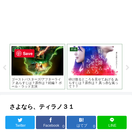
洋画
邦画
邦
Save
わフ
ゴーストバスターズ/アフターライ
砕け散るところを見せてあげる あ
痛
原作
フ あらすじは？原作は？続編？ ポ
らすじは？原作は？ 真っ赤な嵐っ
族
ール・ラッド主演
て？？
督
さよなら、ティラノ３１
Twitter
Facebook
はてブ
LINE
0
0