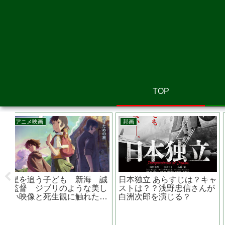
TOP
邦画
邦画
らす
お終活 熟春！人生、百年
先生を消す方程式の田中圭
連作
時代の過ごし方 あらすじ
主演『びったれ!!!（劇場
は？原作は？水野勝主演
版）』伝説の極道が庶民の
敵と戦う