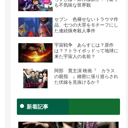
も不気味な世界観
セブン 色褪せないトラウマ作
品、七つの大罪をモチーフにし
た連続猟奇殺人事件
宇宙戦争 あらすじは？原作
は？？トライポッドって地球に
来た宇宙人の名前？
阿部 寛主演 映画『 カラス
の親指 』緻密に張り巡らされ
た伏線を見抜けるか？
新着記事