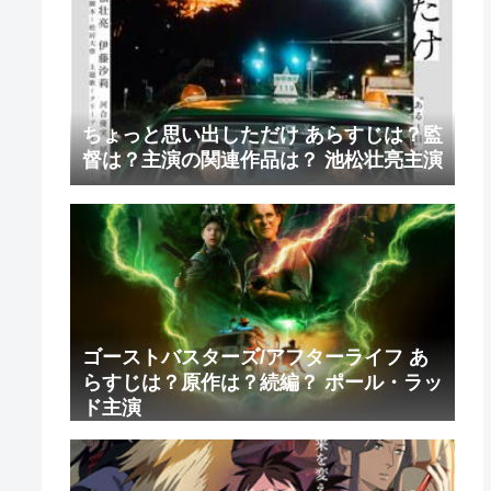
ちょっと思い出しただけ あらすじは？監
督は？主演の関連作品は？ 池松壮亮主演
ゴーストバスターズ/アフターライフ あ
らすじは？原作は？続編？ ポール・ラッ
ド主演