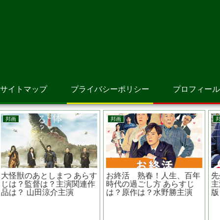
サイトマップ
プライバシーポリシー
プロフィール
洋画
アニメ映画
キャンディマン あらすじ
アニメ 時をかける少女
は？監督は？同名作品は？
尾道が舞台の大林宣彦監督
ジョーダン・ピール製作脚
実写版が懐かしくなる
本