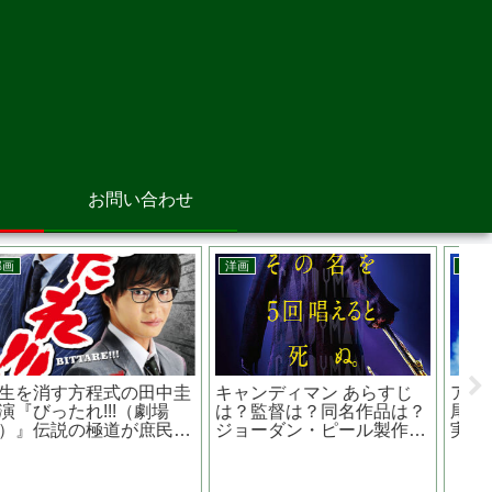
お問い合わせ
韓国映画
邦画
洋
長沙里9.15 あらすじは？
痛くない死に方~在宅医と
ケ
実話？平均年齢17歳の772
患者と家族の物語~あらす
じ
人の学生兵たち
じは？原作は？監督 高橋
ッ
伴明
ン