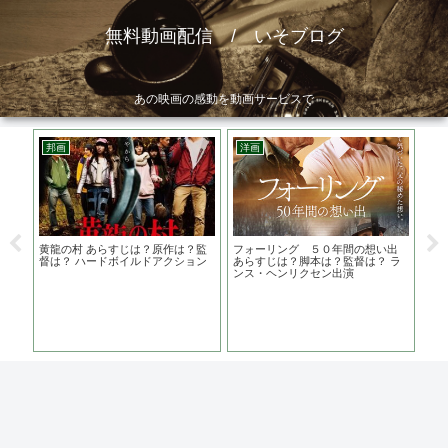
無料動画配信 / いそブログ
あの映画の感動を動画サービスで
邦画
洋画
洋
は？
黄龍の村 あらすじは？原作は？監
フォーリング ５０年間の想い出
MA
督は？ ハードボイルドアクション
あらすじは？脚本は？監督は？ ラ
は
ンス・ヘンリクセン出演
タ