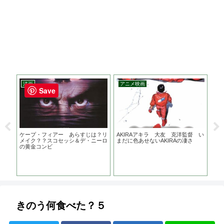
洋画
アニメ映画
邦
Save
ケープ・フィアー あらすじは？リ
AKIRAアキラ 大友 克洋監督 い
ＦＵ
メイク？？スコセッシ＆デ・ニーロ
まだに色あせないAKIRAの凄さ
は？
の黄金コンビ
主
子さ
きっ
きのう何食べた？５