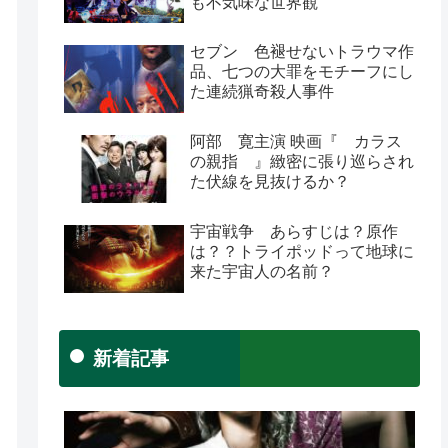
も不気味な世界観
セブン 色褪せないトラウマ作
品、七つの大罪をモチーフにし
た連続猟奇殺人事件
阿部 寛主演 映画『 カラス
の親指 』緻密に張り巡らされ
た伏線を見抜けるか？
宇宙戦争 あらすじは？原作
は？？トライポッドって地球に
来た宇宙人の名前？
新着記事