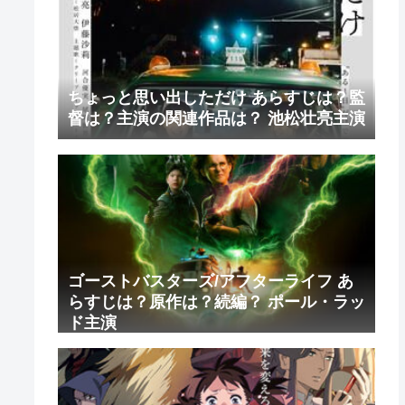
ちょっと思い出しただけ あらすじは？監
督は？主演の関連作品は？ 池松壮亮主演
ゴーストバスターズ/アフターライフ あ
らすじは？原作は？続編？ ポール・ラッ
ド主演