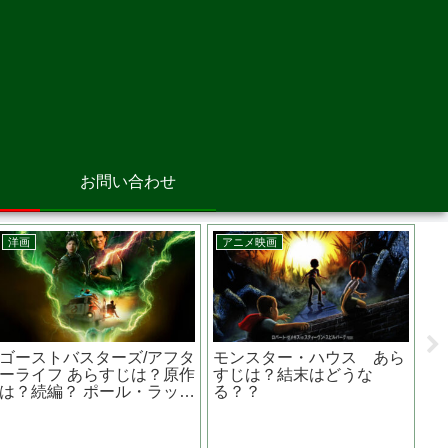
お問い合わせ
韓国映画
洋画
韓国
球少女 あらすじは？原作
国際
ガンズ・アキンボ あらすじ
？スタントなし？梨泰院
作は
は？原作は？ラドクリフが
ラス イ・ジュヨン主演
ショ
プログラマーでデスゲー
ム？