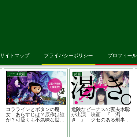
サイトマップ
プライバシーポリシー
プロフィール
アニメ映画
邦画
モンスター・ハウス あら
容疑者Xの献身 映画 望
野
すじは？結末はどうな
み の堤真一さんが演じる
は
る？？
石神の演技に涙が止まらな
ク
い