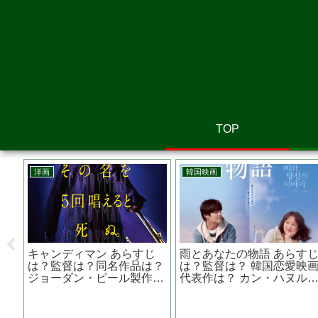
TOP
邦画
洋画
危険なビーナスの妻夫木聡
ゴーストバスターズ/アフタ
が出演 映画 『 渇
ーライフ あらすじは？原作
き 』 クセのある刑事役
は？続編？ ポール・ラッド
を熱演
主演