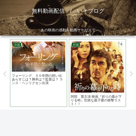
無料動画配信 / いそブログ
あの映画の感動を動画サービスで
洋画
邦画
邦
の堤
フォーリング ５０年間の想い出
さが
涙が
あらすじは？脚本は？監督は？ ラ
関連
ンス・ヘンリクセン出演
阿部 寛主演 映画『祈りの幕が下
りる時』壮絶な親子愛の衝撃ラス
ト！！