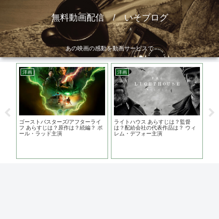
無料動画配信 / いそブログ
あの映画の感動を動画サービスで
洋画
洋画
洋
らす
ゴーストバスターズ/アフターライ
ライトハウス あらすじは？監督
ビバ
気味
フ あらすじは？原作は？続編？ ポ
は？配給会社の代表作品は？ ウィ
ト
ール・ラッド主演
レム・デフォー主演
ー