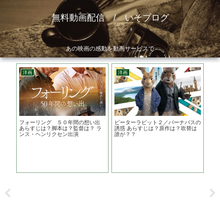
無料動画配信 / いそブログ
あの映画の感動を動画サービスで
洋画
洋画
洋
 ジ
フォーリング ５０年間の想い出
ピーターラビット２／バーナバスの
ギ
観に
あらすじは？脚本は？監督は？ ラ
誘惑 あらすじは？原作は？吹替は
ら
ンス・ヘンリクセン出演
誰が？？