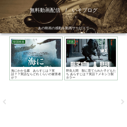
無料動画配信 / いそブログ
あの映画の感動を動画サービスで
韓国映画
洋画
ア
じ
海にかかる霧 あらすじは？実
野良人間 獣に育てられた子どもた
ア
ァン
話？？実話ならどれくらいの被害者
ち あらすじは？実話？メキシコ製
台
が？
ホラー
な