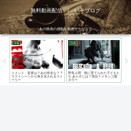
無料動画配信 / いそブログ
あの映画の感動を動画サービスで
洋画
洋画
ア
 あ
メメント 監督は？あの有名な？？
野良人間 獣に育てられた子どもた
ス
嵐っ
ラストシーンから巻き戻されるスト
ち あらすじは？実話？メキシコ製
大
ーリー
ホラー
か