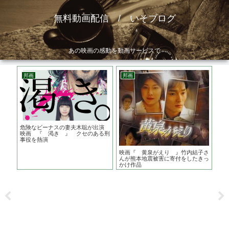
無料動画配信 / いそブログ
あの映画の感動を動画サービスで
邦画
邦画
邦
は？
危険なビーナスの妻夫木聡が出演
ＦＵ
リラ
映画 『 渇き 』 クセのある刑
は？
事役を熱演
主
映画『 黄泉がえり 』竹内結子さ
んが熊本地震被害に寄付をしたきっ
かけ作品