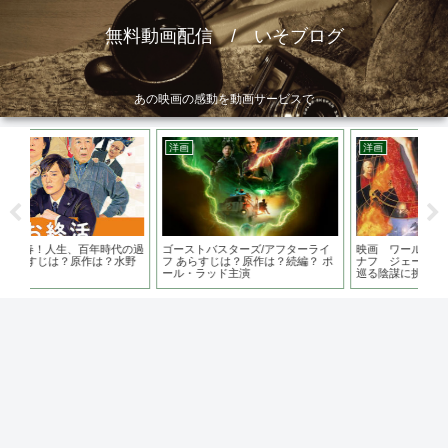
無料動画配信 / いそブログ
あの映画の感動を動画サービスで
洋画
洋画
邦
の過
ゴーストバスターズ/アフターライ
映画 ワールド・イズ・ノット・イ
空白
水野
フ あらすじは？原作は？続編？ ポ
ナフ ジェームズ・ボンドが石油を
地は
ール・ラッド主演
巡る陰謀に挑む