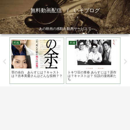
無料動画配信 / いそブログ
あの映画の感動を動画サービスで
邦画
邦画
洋
が舞
罪の余白 あらすじは？キャスト
トキワ荘の青春 あらすじは？原作
野
しく
は？吉本美憂さんはどんな役柄？？
は？キャストは？ 伝説の漫画家た
ち 
ち
ホ