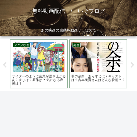
無料動画配信 / いそブログ
あの映画の感動を動画サービスで
アニメ映画
邦画
邦
は？
サイダーのように言葉が湧き上がる
罪の余白 あらすじは？キャスト
お
息詰
あらすじは？原作は？ 気になる声
は？吉本美憂さんはどんな役柄？？
ごし
優は？
勝