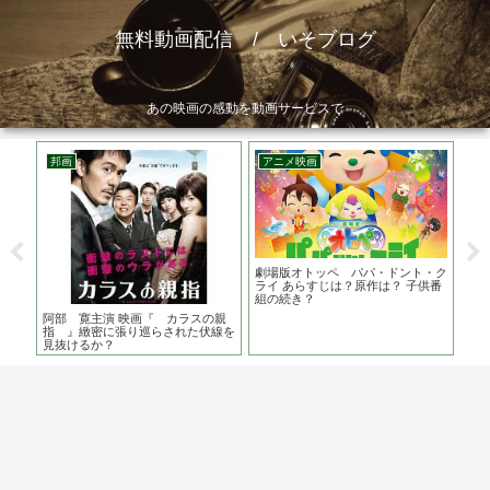
無料動画配信 / いそブログ
あの映画の感動を動画サービスで
邦画
アニメ映画
邦
・イ
劇場版オトッペ パパ・ドント・ク
トキ
油を
ライ あらすじは？原作は？ 子供番
は？
組の続き？
ち
阿部 寛主演 映画『 カラスの親
指 』緻密に張り巡らされた伏線を
見抜けるか？