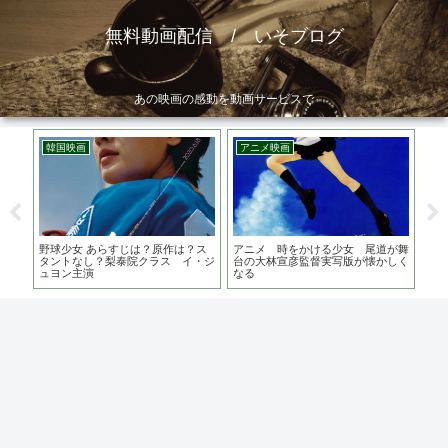
無料動画配信 / いそブログ
あの映画の感動を動画サービスで
韓国映画
アニメ映画
韓
・ク
野球少女 あらすじは？原作は？ス
アニメ 時をかける少女 尾道が舞
V.
供番
タントなし？梨泰院クラス イ・ジ
台の大林宣彦監督実写版が懐かしく
ャ
ュヨン主演
なる
り