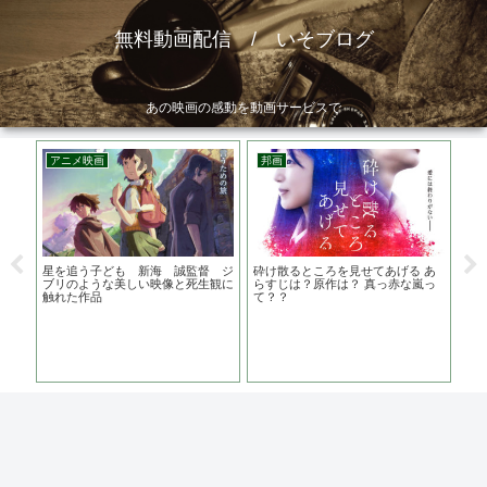
無料動画配信 / いそブログ
あの映画の感動を動画サービスで
アニメ映画
邦画
邦
日本
星を追う子ども 新海 誠監督 ジ
砕け散るところを見せてあげる あ
護ら
い
ブリのような美しい映像と死生観に
らすじは？原作は？ 真っ赤な嵐っ
は？
触れた作品
て？？
の