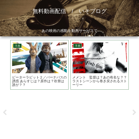
無料動画配信 / いそブログ
あの映画の感動を動画サービスで
洋画
洋画
邦
は？
ピーターラビット２／バーナバスの
メメント 監督は？あの有名な？？
護ら
誘惑 あらすじは？原作は？吹替は
ラストシーンから巻き戻されるスト
は？
誰が？？
ーリー
の