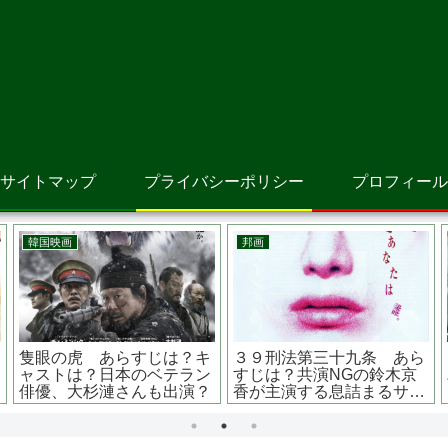
サイトマップ
プライバシーポリシー
プロフィール
洋画
洋画
エジソンが恐れた
フォーリング ５０年間の
メメント 監
すじは？原作は？
想い出 あらすじは？脚本
名な？？ラス
モーターズと関係
は？監督は？ ランス・ヘン
巻き戻される
リクセン出演