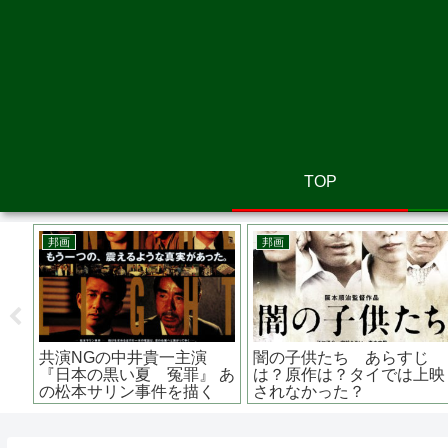
TOP
洋画
洋画
法第三十九条 あら
マイ・フレンド・フォーエ
テスラ 
？共演NGの鈴木京
バー あらすじは？ふたり
天才 あら
演する息詰まるサス
に待ち受ける結末は？
テスラ・
が？