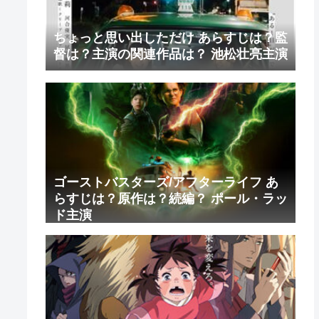
ちょっと思い出しただけ あらすじは？監
督は？主演の関連作品は？ 池松壮亮主演
ゴーストバスターズ/アフターライフ あ
らすじは？原作は？続編？ ポール・ラッ
ド主演