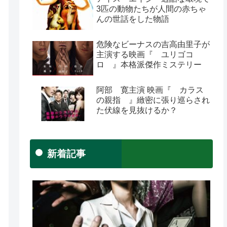
3匹の動物たちが人間の赤ちゃ
んの世話をした物語
危険なビーナスの吉高由里子が
主演する映画『 ユリゴコ
ロ 』本格派傑作ミステリー
阿部 寛主演 映画『 カラス
の親指 』緻密に張り巡らされ
た伏線を見抜けるか？
新着記事