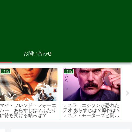
お問い合わせ
邦画
邦画
督は？あの有
地獄の警備員 あらすじは？
真夏の方程式 
トシーンから
原作は？監督は？デジタル
は？キャストは
ストーリー
マスター版をリバイバル上
容疑者Xの献身
映
は？