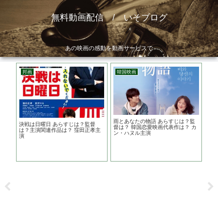
無料動画配信 / いそブログ
あの映画の感動を動画サービスで
邦画
韓国映画
邦
のに
雨とあなたの物語 あらすじは？監
浜の
決戦は日曜日 あらすじは？監督
お話
督は？ 韓国恋愛映画代表作は？ カ
は
は？主演関連作品は？ 窪田正孝主
ン・ハヌル主演
こ？
演