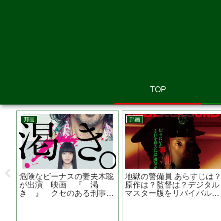
TOP
洋画
邦画
JOKER ジョーカー
闇の子供たち あらすじ
黄
JOKERに感情移入してし
は？原作は？タイでは上映
は
まう哀しいほどの狂気
されなかった？
ド