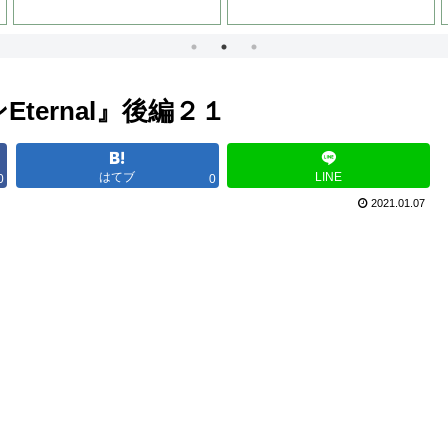
ernal』後編２１
はてブ
LINE
0
0
2021.01.07