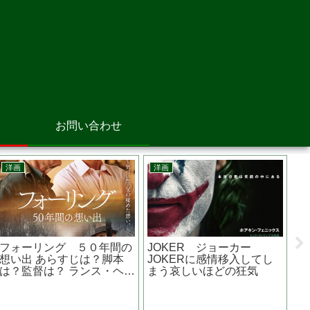
お問い合わせ
邦画
邦画
ント 監督は？あの有
地獄の花園 あらすじは？原
大怪獣
？？ラストシーンから
作は？ 広瀬アリスがカリス
じは？
戻されるストーリー
マヤンキー？？
品は？