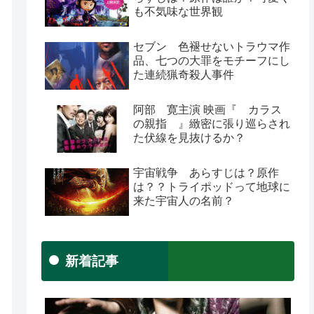
も不気味な世界観
セブン 色褪せないトラウマ作
品、七つの大罪をモチーフにし
た連続猟奇殺人事件
阿部 寛主演 映画『 カラス
の親指 』緻密に張り巡らされ
た伏線を見抜けるか？
宇宙戦争 あらすじは？原作
は？？トライポッドって地球に
来た宇宙人の名前？
新着記事