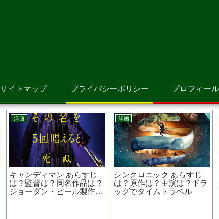
サイトマップ
プライバシーポリシー
プロフィール
邦画
邦画
洋画
龍の村 あらすじは？原作
ひらいて あらすじは？原作
メメ
？監督は？ ハードボイル
は？ロケ地は？ 山田杏奈主
名な
アクション
演
巻き