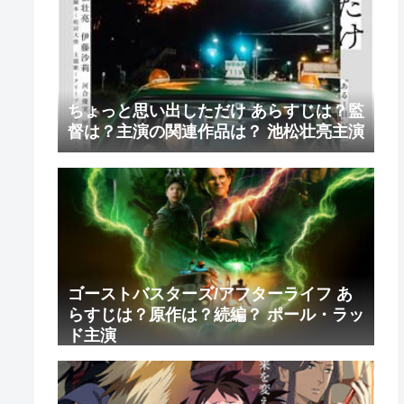
ちょっと思い出しただけ あらすじは？監
督は？主演の関連作品は？ 池松壮亮主演
ゴーストバスターズ/アフターライフ あ
らすじは？原作は？続編？ ポール・ラッ
ド主演