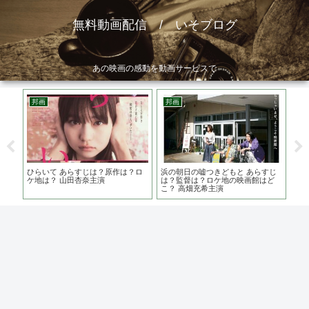
無料動画配信 / いそブログ
あの映画の感動を動画サービスで
邦画
邦画
ア
密の
ひらいて あらすじは？原作は？ロ
浜の朝日の嘘つきどもと あらすじ
サ
漫画
ケ地は？ 山田杏奈主演
は？監督は？ロケ地の映画館はど
あら
こ？ 高畑充希主演
優