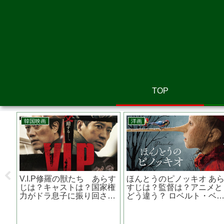
TOP
画
邦画
アニメ映画
ーのように言葉が湧
ミラクルシティコザ あらす
アーヤと魔
る あらすじは？原作
じは？監督は？主題歌は？
原作は？声
気になる声優は？
桐谷健太主演
タジオジ