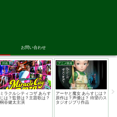
お問い合わせ
邦画
邦画
すじは？実
砕け散るところを見せてあ
告白 あらすじ
起きた犯罪が
げる あらすじは？原作は？
は？第34回日
ている？
真っ赤な嵐って？？
賞では4冠を達