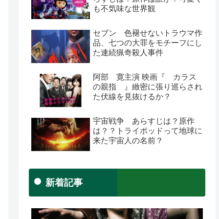
も不気味な世界観
セブン 色褪せないトラウマ作
品、七つの大罪をモチーフにし
た連続猟奇殺人事件
阿部 寛主演 映画『 カラス
の親指 』緻密に張り巡らされ
た伏線を見抜けるか？
宇宙戦争 あらすじは？原作
は？？トライポッドって地球に
来た宇宙人の名前？
新着記事