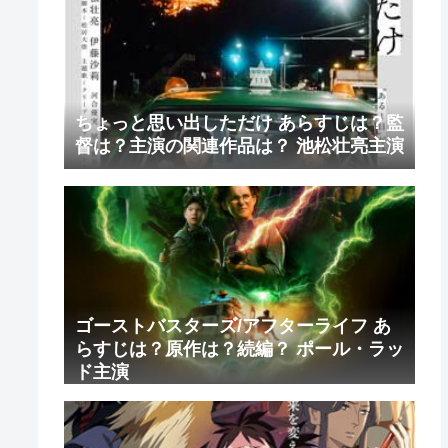
ちょっと思い出しただけ あらすじは？監
督は？主演の関連作品は？ 池松壮亮主演
ゴーストバスターズ/アフターライフ あ
らすじは？原作は？続編？ ポール・ラッ
ド主演