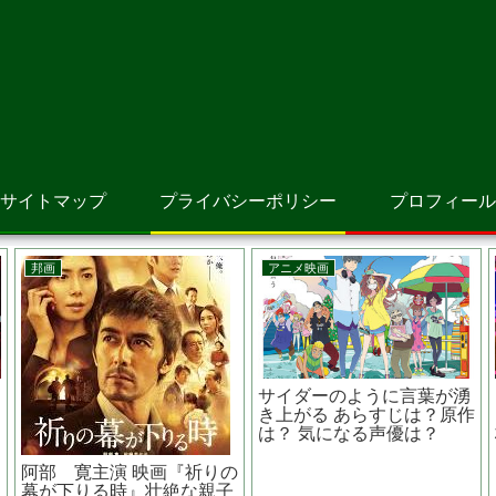
サイトマップ
プライバシーポリシー
プロフィール
アニメ映画
邦画
女 あらすじは？
星を追う子ども 新海 誠
罪の声 あら
優は？ 待望のス
監督 ジブリのような美し
話？？日本で
ブリ作品
い映像と死生観に触れた作
ベースとなっ
品