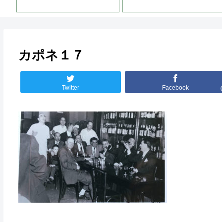
カポネ１７
Twitter
Facebook