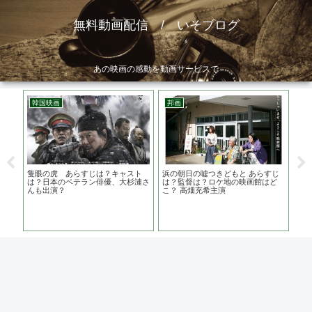
無料動画配信 / いそブログ
あの映画の感動を動画サービスで
韓国映画
邦画
邦
？ロ
隻眼の虎 あらすじは？キャスト
浜の朝日の嘘つきどもと あらすじ
護ら
は？日本のベテラン俳優、大杉漣さ
は？監督は？ロケ地の映画館はど
は？
んも出演？
こ？ 高畑充希主演
の