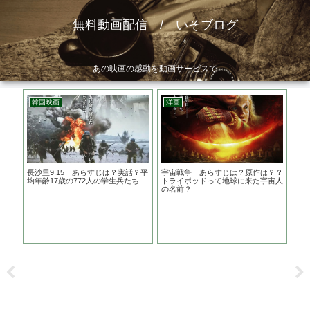
無料動画配信 / いそブログ
あの映画の感動を動画サービスで
韓国映画
洋画
邦
がる
長沙里9.15 あらすじは？実話？平
宇宙戦争 あらすじは？原作は？？
告白
る声
均年齢17歳の772人の学生兵たち
トライポッドって地球に来た宇宙人
回
の名前？