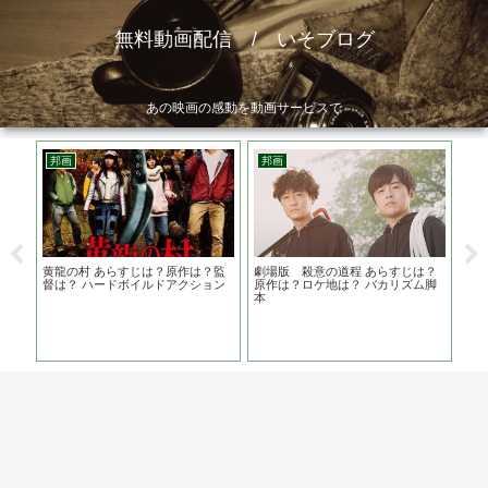
無料動画配信 / いそブログ
あの映画の感動を動画サービスで
邦画
邦画
邦
は？
黄龍の村 あらすじは？原作は？監
劇場版 殺意の道程 あらすじは？
ネ
督は？ ハードボイルドアクション
原作は？ロケ地は？ バカリズム脚
本
映
ん
か