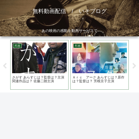
無料動画配信 / いそブログ
あの映画の感動を動画サービスで
邦画
邦画
邦
は？キ
さがす あらすじは？監督は？主演
Ａｒｃ アーク あらすじは？原作
危
に振
関連作品は？ 佐藤二朗主演
は？監督は？ 芳根京子主演
映
事