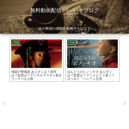
無料動画配信 / いそブログ
あの映画の感動を動画サービスで
邦画
洋画
ア
？監
地獄の警備員 あらすじは？原作
ほんとうのピノッキオ あらすじ
コ
 カ
は？監督は？デジタルマスター版を
は？監督は？アニメとどう違う？
じ
リバイバル上映
ロベルト・ベニーニ主演
な