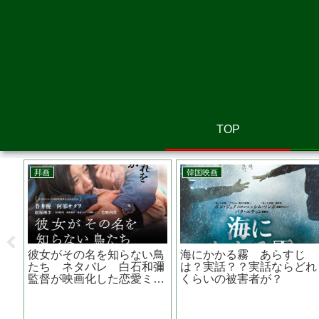
TOP
アニメ映画
邦画
ビーナスの妻夫木聡
アニメ 時をかける少女
ひらいて
 映画 『 渇
尾道が舞台の大林宣彦監督
は？ロケ
 クセのある刑事役
実写版が懐かしくなる
演