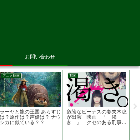
お問い合わせ
邦画
アニメ映画
春！人生、百年
容疑者Xの献身 映画 望
サイダーのよう
方 あらすじ
み の堤真一さんが演じる
き上がる あら
？水野勝主演
石神の演技に涙が止まらな
は？ 気になる
い