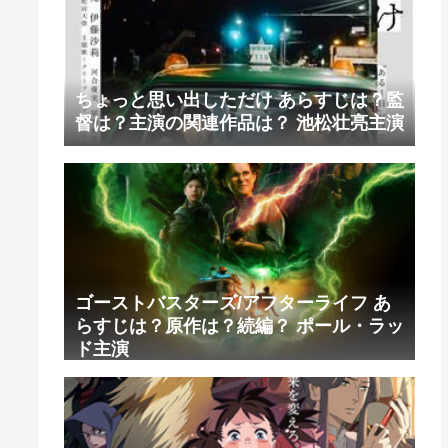
ちょっと思い出しただけ あらすじは？監
督は？主演の関連作品は？ 池松壮亮主演
ゴーストバスターズ/アフターライフ あ
らすじは？原作は？続編？ ポール・ラッ
ド主演