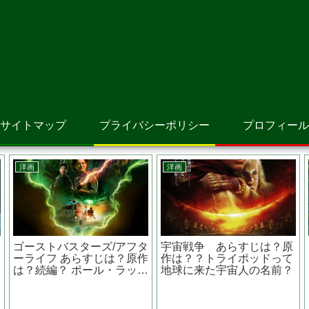
サイトマップ
プライバシーポリシー
プロフィール
邦画
邦画
 あらすじは？原作
お終活 熟
地は？ 山田杏奈主
時代の過ごし
は？原作は
阿部 寛主演 映画『 カラ
スの親指 』緻密に張り巡
らされた伏線を見抜ける