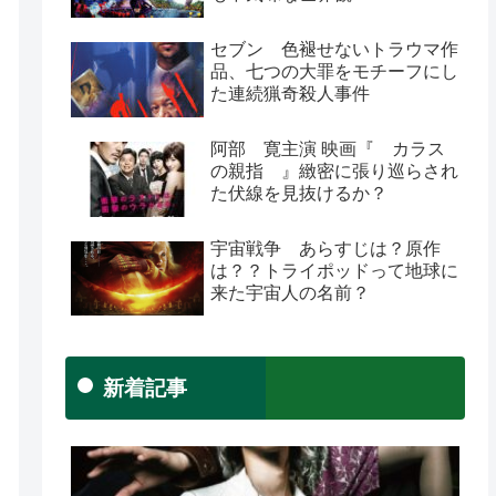
セブン 色褪せないトラウマ作
品、七つの大罪をモチーフにし
た連続猟奇殺人事件
阿部 寛主演 映画『 カラス
の親指 』緻密に張り巡らされ
た伏線を見抜けるか？
宇宙戦争 あらすじは？原作
は？？トライポッドって地球に
来た宇宙人の名前？
新着記事